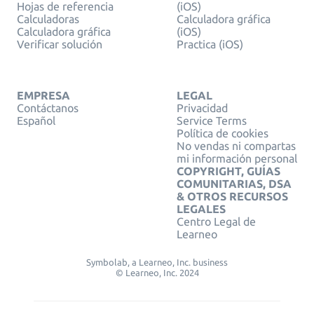
Hojas de referencia
(iOS)
Calculadoras
Calculadora gráfica
Calculadora gráfica
(iOS)
Verificar solución
Practica (iOS)
EMPRESA
LEGAL
Contáctanos
Privacidad
Español
Service Terms
Política de cookies
No vendas ni compartas
mi información personal
COPYRIGHT, GUÍAS
COMUNITARIAS, DSA
& OTROS RECURSOS
LEGALES
Centro Legal de
Learneo
Symbolab, a Learneo, Inc. business
© Learneo, Inc. 2024