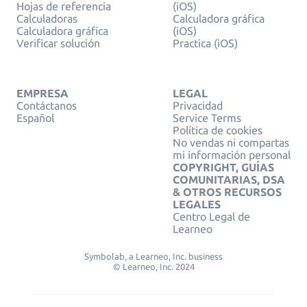
Hojas de referencia
(iOS)
Calculadoras
Calculadora gráfica
Calculadora gráfica
(iOS)
Verificar solución
Practica (iOS)
EMPRESA
LEGAL
Contáctanos
Privacidad
Español
Service Terms
Política de cookies
No vendas ni compartas
mi información personal
COPYRIGHT, GUÍAS
COMUNITARIAS, DSA
& OTROS RECURSOS
LEGALES
Centro Legal de
Learneo
Symbolab, a Learneo, Inc. business
© Learneo, Inc. 2024