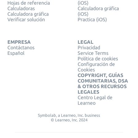
Hojas de referencia
(iOS)
Calculadoras
Calculadora gráfica
Calculadora gráfica
(iOS)
Verificar solución
Practica (iOS)
EMPRESA
LEGAL
Contáctanos
Privacidad
Español
Service Terms
Política de cookies
Configuración de
Cookies
COPYRIGHT, GUÍAS
COMUNITARIAS, DSA
& OTROS RECURSOS
LEGALES
Centro Legal de
Learneo
Symbolab, a Learneo, Inc. business
© Learneo, Inc. 2024