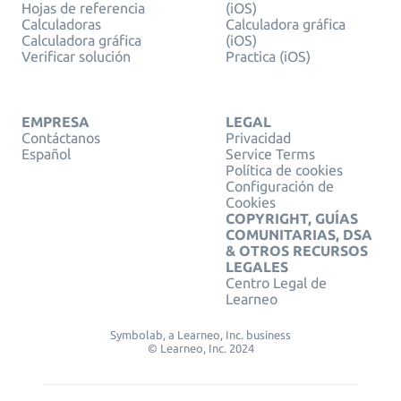
Hojas de referencia
(iOS)
Calculadoras
Calculadora gráfica
Calculadora gráfica
(iOS)
Verificar solución
Practica (iOS)
EMPRESA
LEGAL
Contáctanos
Privacidad
Español
Service Terms
Política de cookies
Configuración de
Cookies
COPYRIGHT, GUÍAS
COMUNITARIAS, DSA
& OTROS RECURSOS
LEGALES
Centro Legal de
Learneo
Symbolab, a Learneo, Inc. business
© Learneo, Inc. 2024