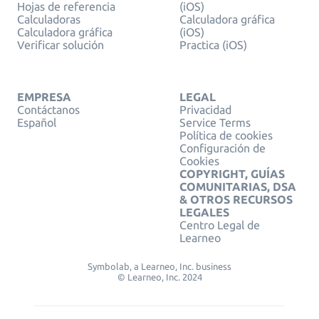
Hojas de referencia
(iOS)
Calculadoras
Calculadora gráfica
Calculadora gráfica
(iOS)
Verificar solución
Practica (iOS)
EMPRESA
LEGAL
Contáctanos
Privacidad
Español
Service Terms
Política de cookies
Configuración de
Cookies
COPYRIGHT, GUÍAS
COMUNITARIAS, DSA
& OTROS RECURSOS
LEGALES
Centro Legal de
Learneo
Symbolab, a Learneo, Inc. business
© Learneo, Inc. 2024