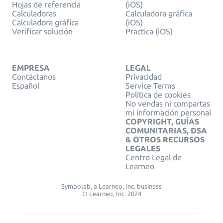
Hojas de referencia
(iOS)
Calculadoras
Calculadora gráfica
Calculadora gráfica
(iOS)
Verificar solución
Practica (iOS)
EMPRESA
LEGAL
Contáctanos
Privacidad
Español
Service Terms
Política de cookies
No vendas ni compartas
mi información personal
COPYRIGHT, GUÍAS
COMUNITARIAS, DSA
& OTROS RECURSOS
LEGALES
Centro Legal de
Learneo
Symbolab, a Learneo, Inc. business
© Learneo, Inc. 2024