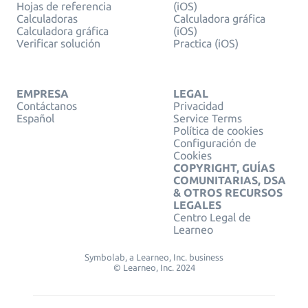
Hojas de referencia
(iOS)
Calculadoras
Calculadora gráfica
Calculadora gráfica
(iOS)
Verificar solución
Practica (iOS)
EMPRESA
LEGAL
Contáctanos
Privacidad
Español
Service Terms
Política de cookies
Configuración de
Cookies
COPYRIGHT, GUÍAS
COMUNITARIAS, DSA
& OTROS RECURSOS
LEGALES
Centro Legal de
Learneo
Symbolab, a Learneo, Inc. business
© Learneo, Inc. 2024