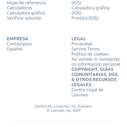
Hojas de referencia
(iOS)
Calculadoras
Calculadora gráfica
Calculadora gráfica
(iOS)
Verificar solución
Practica (iOS)
EMPRESA
LEGAL
Contáctanos
Privacidad
Español
Service Terms
Política de cookies
No vendas ni compartas
mi información personal
COPYRIGHT, GUÍAS
COMUNITARIAS, DSA
& OTROS RECURSOS
LEGALES
Centro Legal de
Learneo
Symbolab, a Learneo, Inc. business
© Learneo, Inc. 2024