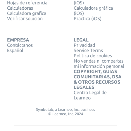
Hojas de referencia
(iOS)
Calculadoras
Calculadora gráfica
Calculadora gráfica
(iOS)
Verificar solución
Practica (iOS)
EMPRESA
LEGAL
Contáctanos
Privacidad
Español
Service Terms
Política de cookies
No vendas ni compartas
mi información personal
COPYRIGHT, GUÍAS
COMUNITARIAS, DSA
& OTROS RECURSOS
LEGALES
Centro Legal de
Learneo
Symbolab, a Learneo, Inc. business
© Learneo, Inc. 2024