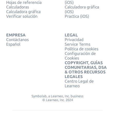
Hojas de referencia
(iOS)
Calculadoras
Calculadora gráfica
Calculadora gráfica
(iOS)
Verificar solución
Practica (iOS)
EMPRESA
LEGAL
Contáctanos
Privacidad
Español
Service Terms
Política de cookies
Configuración de
Cookies
COPYRIGHT, GUÍAS
COMUNITARIAS, DSA
& OTROS RECURSOS
LEGALES
Centro Legal de
Learneo
Symbolab, a Learneo, Inc. business
© Learneo, Inc. 2024