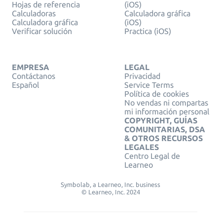
Hojas de referencia
(iOS)
Calculadoras
Calculadora gráfica
Calculadora gráfica
(iOS)
Verificar solución
Practica (iOS)
EMPRESA
LEGAL
Contáctanos
Privacidad
Español
Service Terms
Política de cookies
No vendas ni compartas
mi información personal
COPYRIGHT, GUÍAS
COMUNITARIAS, DSA
& OTROS RECURSOS
LEGALES
Centro Legal de
Learneo
Symbolab, a Learneo, Inc. business
© Learneo, Inc. 2024