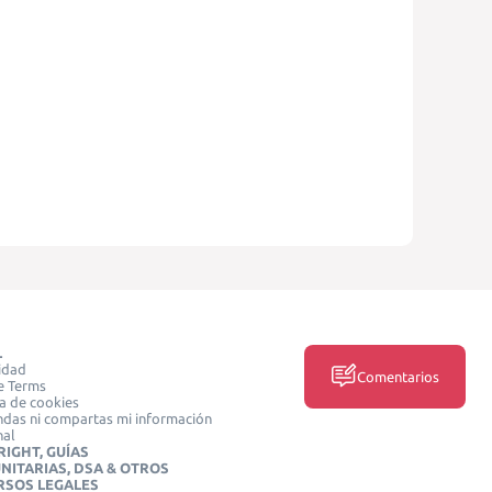
L
idad
Comentarios
e Terms
ca de cookies
das ni compartas mi información
nal
IGHT, GUÍAS
NITARIAS, DSA & OTROS
RSOS LEGALES