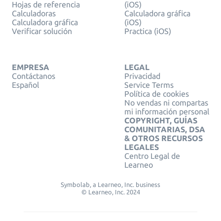
Hojas de referencia
(iOS)
Calculadoras
Calculadora gráfica
Calculadora gráfica
(iOS)
Verificar solución
Practica (iOS)
EMPRESA
LEGAL
Contáctanos
Privacidad
Español
Service Terms
Política de cookies
No vendas ni compartas
mi información personal
COPYRIGHT, GUÍAS
COMUNITARIAS, DSA
& OTROS RECURSOS
LEGALES
Centro Legal de
Learneo
Symbolab, a Learneo, Inc. business
© Learneo, Inc. 2024