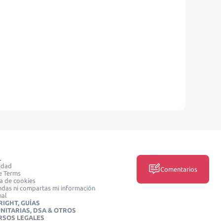
L
idad
Comentarios
e Terms
ca de cookies
das ni compartas mi información
nal
IGHT, GUÍAS
NITARIAS, DSA & OTROS
RSOS LEGALES