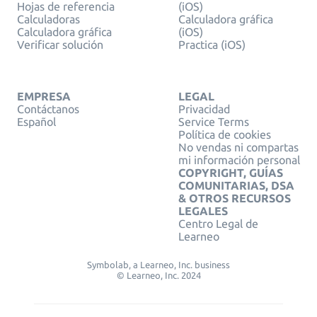
Hojas de referencia
(iOS)
Calculadoras
Calculadora gráfica
Calculadora gráfica
(iOS)
Verificar solución
Practica (iOS)
EMPRESA
LEGAL
Contáctanos
Privacidad
Español
Service Terms
Política de cookies
No vendas ni compartas
mi información personal
COPYRIGHT, GUÍAS
COMUNITARIAS, DSA
& OTROS RECURSOS
LEGALES
Centro Legal de
Learneo
Symbolab, a Learneo, Inc. business
© Learneo, Inc. 2024