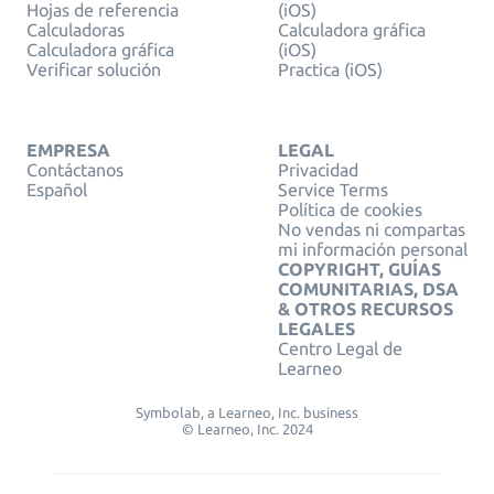
Hojas de referencia
(iOS)
Calculadoras
Calculadora gráfica
Calculadora gráfica
(iOS)
Verificar solución
Practica (iOS)
EMPRESA
LEGAL
Contáctanos
Privacidad
Español
Service Terms
Política de cookies
No vendas ni compartas
mi información personal
COPYRIGHT, GUÍAS
COMUNITARIAS, DSA
& OTROS RECURSOS
LEGALES
Centro Legal de
Learneo
Symbolab, a Learneo, Inc. business
© Learneo, Inc. 2024