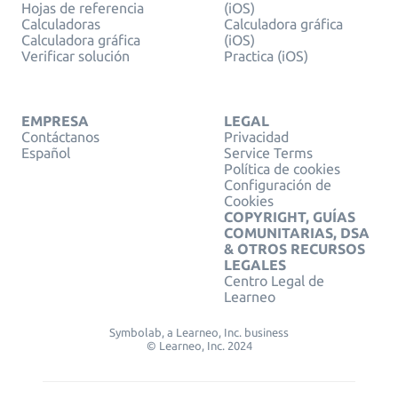
Hojas de referencia
(iOS)
Calculadoras
Calculadora gráfica
Calculadora gráfica
(iOS)
Verificar solución
Practica (iOS)
EMPRESA
LEGAL
Contáctanos
Privacidad
Español
Service Terms
Política de cookies
Configuración de
Cookies
COPYRIGHT, GUÍAS
COMUNITARIAS, DSA
& OTROS RECURSOS
LEGALES
Centro Legal de
Learneo
Symbolab, a Learneo, Inc. business
© Learneo, Inc. 2024