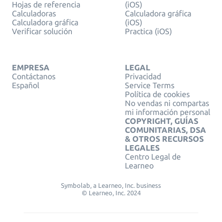
Hojas de referencia
(iOS)
Calculadoras
Calculadora gráfica
Calculadora gráfica
(iOS)
Verificar solución
Practica (iOS)
EMPRESA
LEGAL
Contáctanos
Privacidad
Español
Service Terms
Política de cookies
No vendas ni compartas
mi información personal
COPYRIGHT, GUÍAS
COMUNITARIAS, DSA
& OTROS RECURSOS
LEGALES
Centro Legal de
Learneo
Symbolab, a Learneo, Inc. business
© Learneo, Inc. 2024