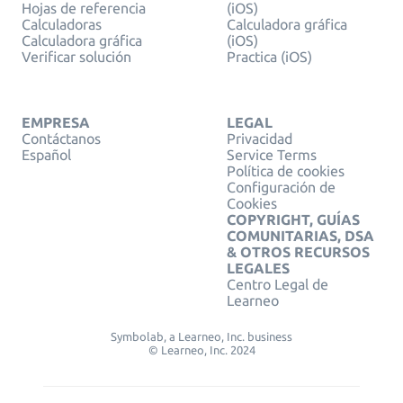
Hojas de referencia
(iOS)
Calculadoras
Calculadora gráfica
Calculadora gráfica
(iOS)
Verificar solución
Practica (iOS)
EMPRESA
LEGAL
Contáctanos
Privacidad
Español
Service Terms
Política de cookies
Configuración de
Cookies
COPYRIGHT, GUÍAS
COMUNITARIAS, DSA
& OTROS RECURSOS
LEGALES
Centro Legal de
Learneo
Symbolab, a Learneo, Inc. business
© Learneo, Inc. 2024