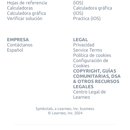
Hojas de referencia
(iOS)
Calculadoras
Calculadora gráfica
Calculadora gráfica
(iOS)
Verificar solución
Practica (iOS)
EMPRESA
LEGAL
Contáctanos
Privacidad
Español
Service Terms
Política de cookies
Configuración de
Cookies
COPYRIGHT, GUÍAS
COMUNITARIAS, DSA
& OTROS RECURSOS
LEGALES
Centro Legal de
Learneo
Symbolab, a Learneo, Inc. business
© Learneo, Inc. 2024