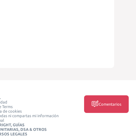
L
idad
Comentarios
e Terms
ca de cookies
das ni compartas mi información
nal
IGHT, GUÍAS
NITARIAS, DSA & OTROS
RSOS LEGALES