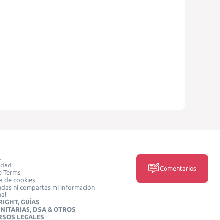
L
idad
Comentarios
e Terms
ca de cookies
das ni compartas mi información
nal
IGHT, GUÍAS
NITARIAS, DSA & OTROS
RSOS LEGALES