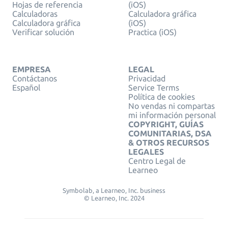
Hojas de referencia
(iOS)
Calculadoras
Calculadora gráfica
Calculadora gráfica
(iOS)
Verificar solución
Practica (iOS)
EMPRESA
LEGAL
Contáctanos
Privacidad
Español
Service Terms
Política de cookies
No vendas ni compartas
mi información personal
COPYRIGHT, GUÍAS
COMUNITARIAS, DSA
& OTROS RECURSOS
LEGALES
Centro Legal de
Learneo
Symbolab, a Learneo, Inc. business
© Learneo, Inc. 2024