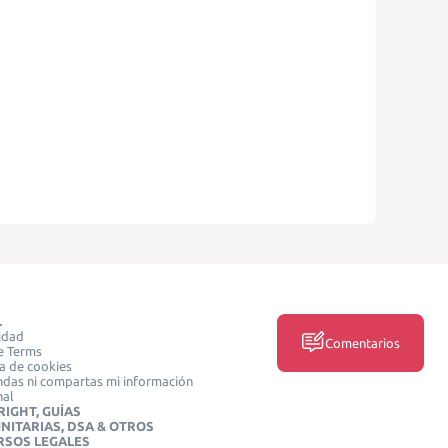
L
idad
Comentarios
e Terms
ca de cookies
das ni compartas mi información
nal
IGHT, GUÍAS
NITARIAS, DSA & OTROS
RSOS LEGALES