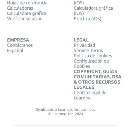
Hojas de referencia
(iOS)
Calculadoras
Calculadora gráfica
Calculadora gráfica
(iOS)
Verificar solución
Practica (iOS)
EMPRESA
LEGAL
Contáctanos
Privacidad
Español
Service Terms
Política de cookies
Configuración de
Cookies
COPYRIGHT, GUÍAS
COMUNITARIAS, DSA
& OTROS RECURSOS
LEGALES
Centro Legal de
Learneo
Symbolab, a Learneo, Inc. business
© Learneo, Inc. 2024