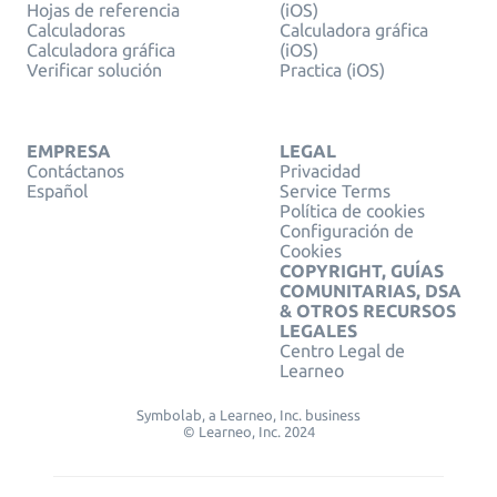
Hojas de referencia
(iOS)
Calculadoras
Calculadora gráfica
Calculadora gráfica
(iOS)
Verificar solución
Practica (iOS)
EMPRESA
LEGAL
Contáctanos
Privacidad
Español
Service Terms
Política de cookies
Configuración de
Cookies
COPYRIGHT, GUÍAS
COMUNITARIAS, DSA
& OTROS RECURSOS
LEGALES
Centro Legal de
Learneo
Symbolab, a Learneo, Inc. business
© Learneo, Inc. 2024