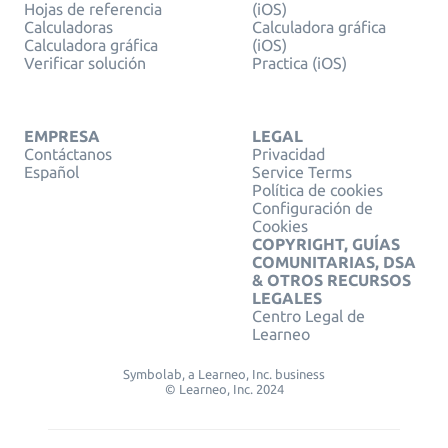
Hojas de referencia
(iOS)
Calculadoras
Calculadora gráfica
Calculadora gráfica
(iOS)
Verificar solución
Practica (iOS)
EMPRESA
LEGAL
Contáctanos
Privacidad
Español
Service Terms
Política de cookies
Configuración de
Cookies
COPYRIGHT, GUÍAS
COMUNITARIAS, DSA
& OTROS RECURSOS
LEGALES
Centro Legal de
Learneo
Symbolab, a Learneo, Inc. business
© Learneo, Inc. 2024