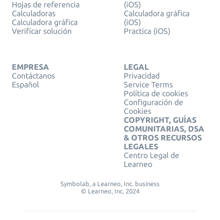
Hojas de referencia
(iOS)
Calculadoras
Calculadora gráfica
Calculadora gráfica
(iOS)
Verificar solución
Practica (iOS)
EMPRESA
LEGAL
Contáctanos
Privacidad
Español
Service Terms
Política de cookies
Configuración de
Cookies
COPYRIGHT, GUÍAS
COMUNITARIAS, DSA
& OTROS RECURSOS
LEGALES
Centro Legal de
Learneo
Symbolab, a Learneo, Inc. business
© Learneo, Inc. 2024