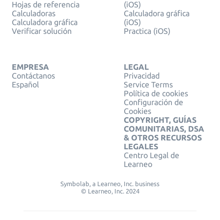
Hojas de referencia
(iOS)
Calculadoras
Calculadora gráfica
Calculadora gráfica
(iOS)
Verificar solución
Practica (iOS)
EMPRESA
LEGAL
Contáctanos
Privacidad
Español
Service Terms
Política de cookies
Configuración de
Cookies
COPYRIGHT, GUÍAS
COMUNITARIAS, DSA
& OTROS RECURSOS
LEGALES
Centro Legal de
Learneo
Symbolab, a Learneo, Inc. business
© Learneo, Inc. 2024