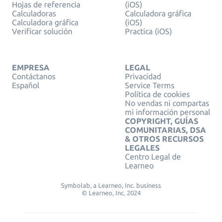
Hojas de referencia
(iOS)
Calculadoras
Calculadora gráfica
Calculadora gráfica
(iOS)
Verificar solución
Practica (iOS)
EMPRESA
LEGAL
Contáctanos
Privacidad
Español
Service Terms
Política de cookies
No vendas ni compartas
mi información personal
COPYRIGHT, GUÍAS
COMUNITARIAS, DSA
& OTROS RECURSOS
LEGALES
Centro Legal de
Learneo
Symbolab, a Learneo, Inc. business
© Learneo, Inc. 2024