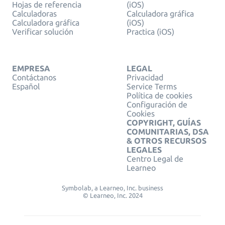
Hojas de referencia
(iOS)
Calculadoras
Calculadora gráfica
Calculadora gráfica
(iOS)
Verificar solución
Practica (iOS)
EMPRESA
LEGAL
Contáctanos
Privacidad
Español
Service Terms
Política de cookies
Configuración de
Cookies
COPYRIGHT, GUÍAS
COMUNITARIAS, DSA
& OTROS RECURSOS
LEGALES
Centro Legal de
Learneo
Symbolab, a Learneo, Inc. business
© Learneo, Inc. 2024