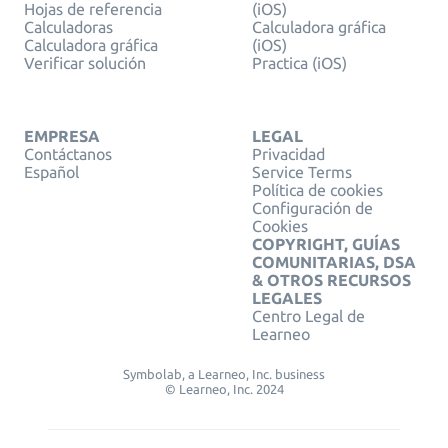
Hojas de referencia
(iOS)
Calculadoras
Calculadora gráfica
Calculadora gráfica
(iOS)
Verificar solución
Practica (iOS)
EMPRESA
LEGAL
Contáctanos
Privacidad
Español
Service Terms
Política de cookies
Configuración de
Cookies
COPYRIGHT, GUÍAS
COMUNITARIAS, DSA
& OTROS RECURSOS
LEGALES
Centro Legal de
Learneo
Symbolab, a Learneo, Inc. business
© Learneo, Inc. 2024