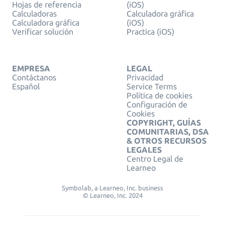
Hojas de referencia
(iOS)
Calculadoras
Calculadora gráfica
Calculadora gráfica
(iOS)
Verificar solución
Practica (iOS)
EMPRESA
LEGAL
Contáctanos
Privacidad
Español
Service Terms
Política de cookies
Configuración de
Cookies
COPYRIGHT, GUÍAS
COMUNITARIAS, DSA
& OTROS RECURSOS
LEGALES
Centro Legal de
Learneo
Symbolab, a Learneo, Inc. business
© Learneo, Inc. 2024