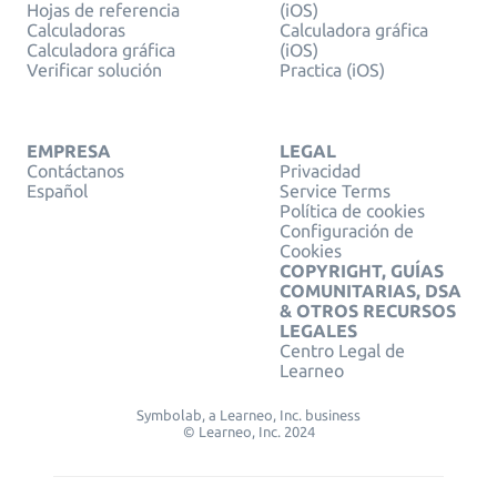
Hojas de referencia
(iOS)
Calculadoras
Calculadora gráfica
Calculadora gráfica
(iOS)
Verificar solución
Practica (iOS)
EMPRESA
LEGAL
Contáctanos
Privacidad
Español
Service Terms
Política de cookies
Configuración de
Cookies
COPYRIGHT, GUÍAS
COMUNITARIAS, DSA
& OTROS RECURSOS
LEGALES
Centro Legal de
Learneo
Symbolab, a Learneo, Inc. business
© Learneo, Inc. 2024