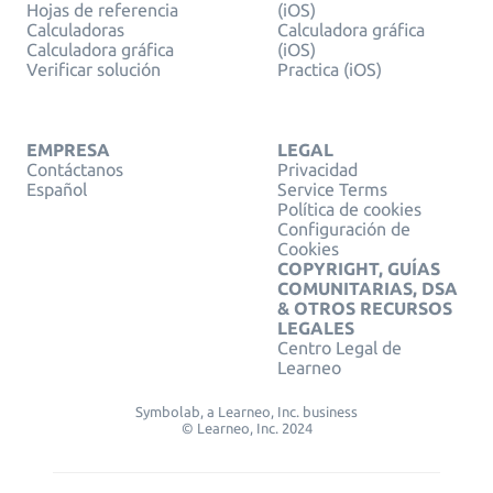
Hojas de referencia
(iOS)
Calculadoras
Calculadora gráfica
Calculadora gráfica
(iOS)
Verificar solución
Practica (iOS)
EMPRESA
LEGAL
Contáctanos
Privacidad
Español
Service Terms
Política de cookies
Configuración de
Cookies
COPYRIGHT, GUÍAS
COMUNITARIAS, DSA
& OTROS RECURSOS
LEGALES
Centro Legal de
Learneo
Symbolab, a Learneo, Inc. business
© Learneo, Inc. 2024