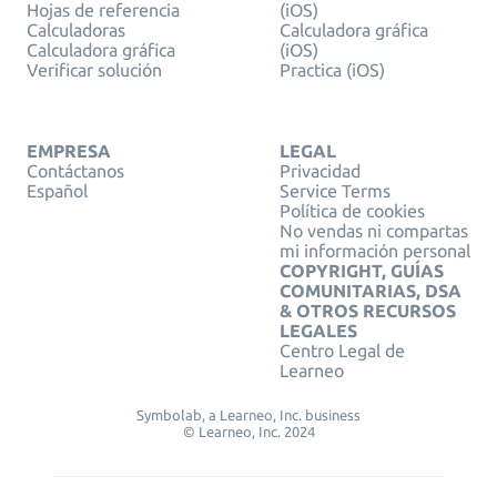
Hojas de referencia
(iOS)
Calculadoras
Calculadora gráfica
Calculadora gráfica
(iOS)
Verificar solución
Practica (iOS)
EMPRESA
LEGAL
Contáctanos
Privacidad
Español
Service Terms
Política de cookies
No vendas ni compartas
mi información personal
COPYRIGHT, GUÍAS
COMUNITARIAS, DSA
& OTROS RECURSOS
LEGALES
Centro Legal de
Learneo
Symbolab, a Learneo, Inc. business
© Learneo, Inc. 2024