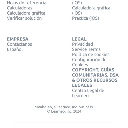
Hojas de referencia
(iOS)
Calculadoras
Calculadora gráfica
Calculadora gráfica
(iOS)
Verificar solución
Practica (iOS)
EMPRESA
LEGAL
Contáctanos
Privacidad
Español
Service Terms
Política de cookies
Configuración de
Cookies
COPYRIGHT, GUÍAS
COMUNITARIAS, DSA
& OTROS RECURSOS
LEGALES
Centro Legal de
Learneo
Symbolab, a Learneo, Inc. business
© Learneo, Inc. 2024