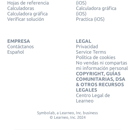
Hojas de referencia
(iOS)
Calculadoras
Calculadora gráfica
Calculadora gráfica
(iOS)
Verificar solución
Practica (iOS)
EMPRESA
LEGAL
Contáctanos
Privacidad
Español
Service Terms
Política de cookies
No vendas ni compartas
mi información personal
COPYRIGHT, GUÍAS
COMUNITARIAS, DSA
& OTROS RECURSOS
LEGALES
Centro Legal de
Learneo
Symbolab, a Learneo, Inc. business
© Learneo, Inc. 2024