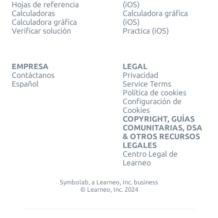
Hojas de referencia
(iOS)
Calculadoras
Calculadora gráfica
Calculadora gráfica
(iOS)
Verificar solución
Practica (iOS)
EMPRESA
LEGAL
Contáctanos
Privacidad
Español
Service Terms
Política de cookies
Configuración de
Cookies
COPYRIGHT, GUÍAS
COMUNITARIAS, DSA
& OTROS RECURSOS
LEGALES
Centro Legal de
Learneo
Symbolab, a Learneo, Inc. business
© Learneo, Inc. 2024