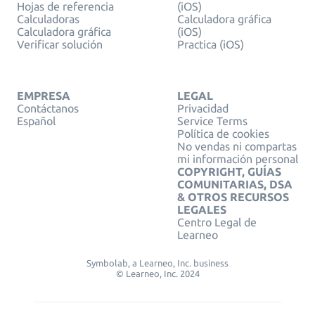
Hojas de referencia
(iOS)
Calculadoras
Calculadora gráfica
Calculadora gráfica
(iOS)
Verificar solución
Practica (iOS)
EMPRESA
LEGAL
Contáctanos
Privacidad
Español
Service Terms
Política de cookies
No vendas ni compartas
mi información personal
COPYRIGHT, GUÍAS
COMUNITARIAS, DSA
& OTROS RECURSOS
LEGALES
Centro Legal de
Learneo
Symbolab, a Learneo, Inc. business
© Learneo, Inc. 2024