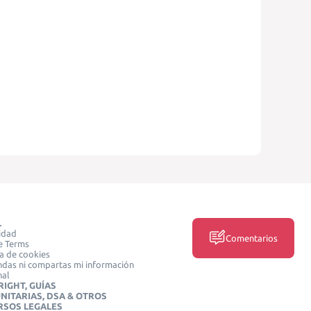
L
idad
Comentarios
e Terms
ca de cookies
das ni compartas mi información
nal
IGHT, GUÍAS
NITARIAS, DSA & OTROS
RSOS LEGALES