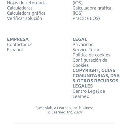
Hojas de referencia
(iOS)
Calculadoras
Calculadora gráfica
Calculadora gráfica
(iOS)
Verificar solución
Practica (iOS)
EMPRESA
LEGAL
Contáctanos
Privacidad
Español
Service Terms
Política de cookies
Configuración de
Cookies
COPYRIGHT, GUÍAS
COMUNITARIAS, DSA
& OTROS RECURSOS
LEGALES
Centro Legal de
Learneo
Symbolab, a Learneo, Inc. business
© Learneo, Inc. 2024