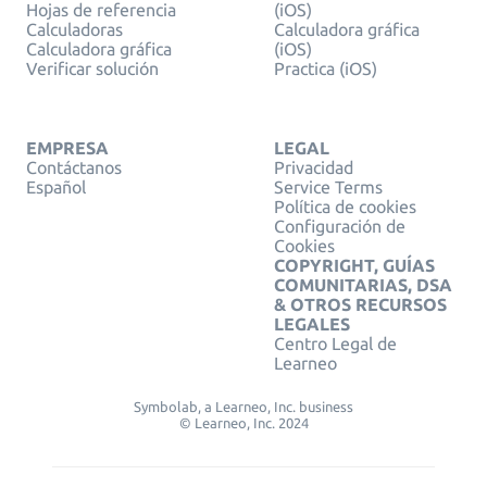
Hojas de referencia
(iOS)
Calculadoras
Calculadora gráfica
Calculadora gráfica
(iOS)
Verificar solución
Practica (iOS)
EMPRESA
LEGAL
Contáctanos
Privacidad
Español
Service Terms
Política de cookies
Configuración de
Cookies
COPYRIGHT, GUÍAS
COMUNITARIAS, DSA
& OTROS RECURSOS
LEGALES
Centro Legal de
Learneo
Symbolab, a Learneo, Inc. business
© Learneo, Inc. 2024