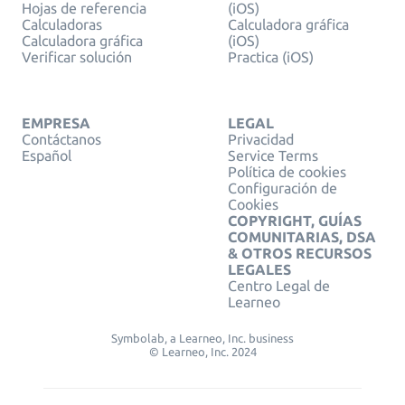
Hojas de referencia
(iOS)
Calculadoras
Calculadora gráfica
Calculadora gráfica
(iOS)
Verificar solución
Practica (iOS)
EMPRESA
LEGAL
Contáctanos
Privacidad
Español
Service Terms
Política de cookies
Configuración de
Cookies
COPYRIGHT, GUÍAS
COMUNITARIAS, DSA
& OTROS RECURSOS
LEGALES
Centro Legal de
Learneo
Symbolab, a Learneo, Inc. business
© Learneo, Inc. 2024