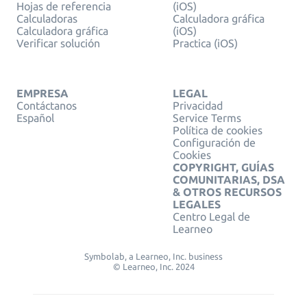
Hojas de referencia
(iOS)
Calculadoras
Calculadora gráfica
Calculadora gráfica
(iOS)
Verificar solución
Practica (iOS)
EMPRESA
LEGAL
Contáctanos
Privacidad
Español
Service Terms
Política de cookies
Configuración de
Cookies
COPYRIGHT, GUÍAS
COMUNITARIAS, DSA
& OTROS RECURSOS
LEGALES
Centro Legal de
Learneo
Symbolab, a Learneo, Inc. business
© Learneo, Inc. 2024