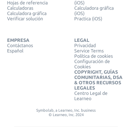
Hojas de referencia
(iOS)
Calculadoras
Calculadora gráfica
Calculadora gráfica
(iOS)
Verificar solución
Practica (iOS)
EMPRESA
LEGAL
Contáctanos
Privacidad
Español
Service Terms
Política de cookies
Configuración de
Cookies
COPYRIGHT, GUÍAS
COMUNITARIAS, DSA
& OTROS RECURSOS
LEGALES
Centro Legal de
Learneo
Symbolab, a Learneo, Inc. business
© Learneo, Inc. 2024