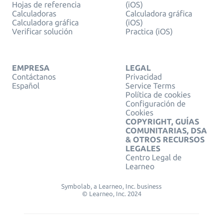
Hojas de referencia
(iOS)
Calculadoras
Calculadora gráfica
Calculadora gráfica
(iOS)
Verificar solución
Practica (iOS)
EMPRESA
LEGAL
Contáctanos
Privacidad
Español
Service Terms
Política de cookies
Configuración de
Cookies
COPYRIGHT, GUÍAS
COMUNITARIAS, DSA
& OTROS RECURSOS
LEGALES
Centro Legal de
Learneo
Symbolab, a Learneo, Inc. business
© Learneo, Inc. 2024