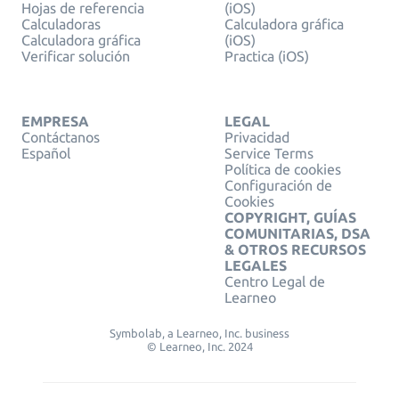
Hojas de referencia
(iOS)
Calculadoras
Calculadora gráfica
Calculadora gráfica
(iOS)
Verificar solución
Practica (iOS)
EMPRESA
LEGAL
Contáctanos
Privacidad
Español
Service Terms
Política de cookies
Configuración de
Cookies
COPYRIGHT, GUÍAS
COMUNITARIAS, DSA
& OTROS RECURSOS
LEGALES
Centro Legal de
Learneo
Symbolab, a Learneo, Inc. business
© Learneo, Inc. 2024