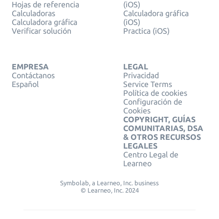
Hojas de referencia
(iOS)
Calculadoras
Calculadora gráfica
Calculadora gráfica
(iOS)
Verificar solución
Practica (iOS)
EMPRESA
LEGAL
Contáctanos
Privacidad
Español
Service Terms
Política de cookies
Configuración de
Cookies
COPYRIGHT, GUÍAS
COMUNITARIAS, DSA
& OTROS RECURSOS
LEGALES
Centro Legal de
Learneo
Symbolab, a Learneo, Inc. business
© Learneo, Inc. 2024