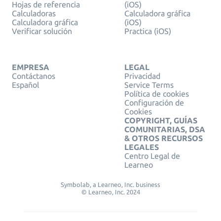
Hojas de referencia
(iOS)
Calculadoras
Calculadora gráfica
Calculadora gráfica
(iOS)
Verificar solución
Practica (iOS)
EMPRESA
LEGAL
Contáctanos
Privacidad
Español
Service Terms
Política de cookies
Configuración de
Cookies
COPYRIGHT, GUÍAS
COMUNITARIAS, DSA
& OTROS RECURSOS
LEGALES
Centro Legal de
Learneo
Symbolab, a Learneo, Inc. business
© Learneo, Inc. 2024